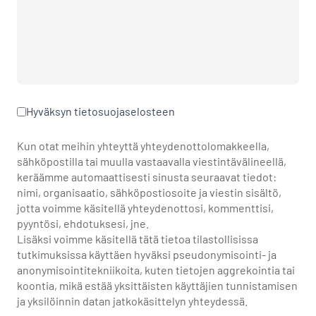
Hyväksyn
tietosuojaselosteen
Kun otat meihin yhteyttä yhteydenottolomakkeella,
sähköpostilla tai muulla vastaavalla viestintävälineellä,
keräämme automaattisesti sinusta seuraavat tiedot:
nimi, organisaatio, sähköpostiosoite ja viestin sisältö,
jotta voimme käsitellä yhteydenottosi, kommenttisi,
pyyntösi, ehdotuksesi, jne.
Lisäksi voimme käsitellä tätä tietoa tilastollisissa
tutkimuksissa käyttäen hyväksi pseudonymisointi- ja
anonymisointitekniikoita, kuten tietojen aggrekointia tai
koontia, mikä estää yksittäisten käyttäjien tunnistamisen
ja yksilöinnin datan jatkokäsittelyn yhteydessä.