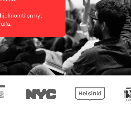
.
jelmointi on nyt
ulla.