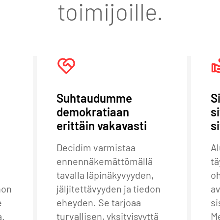
toimijoille.
Suhtaudumme
S
demokratiaan
s
erittäin vakavasti
si
Decidim varmistaa
Al
ennennäkemättömällä
tä
tavalla läpinäkyvyyden,
oh
non
jäljitettävyyden ja tiedon
av
e
eheyden. Se tarjoaa
si
a.
turvallisen, yksityisyyttä
M