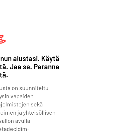
inun alustasi. Käytä
itä. Jaa se. Paranna
tä.
usta on suunniteltu
ysin vapaiden
jelmistojen sekä
oimen ja yhteisöllisen
sällön avulla
etadecidim-