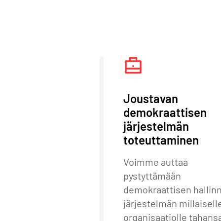
Joustavan
demokraattisen
järjestelmän
toteuttaminen
Voimme auttaa
pystyttämään
demokraattisen hallin
järjestelmän millaisell
organisaatiolle tahans