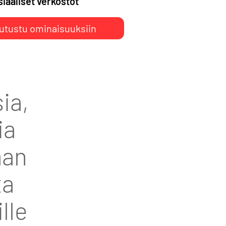
iaaliset verkostot
utustu ominaisuuksiin
ia,
ia
aan
ta
lle