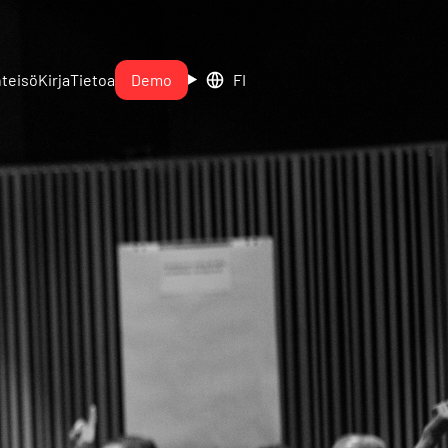
teisö
Kirja
Tietoa
Demo
FI