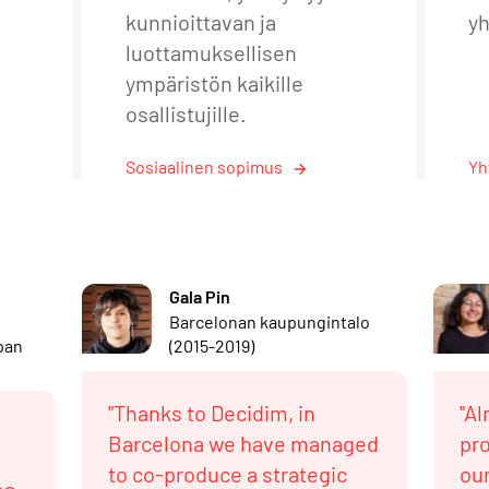
kunnioittavan ja
yh
luottamuksellisen
ympäristön kaikille
osallistujille.
Sosiaalinen sopimus
Yh
Gala Pin
Barcelonan kaupungintalo
pan
(2015-2019)
"Thanks to Decidim, in
"Al
Barcelona we have managed
pr
to co-produce a strategic
our