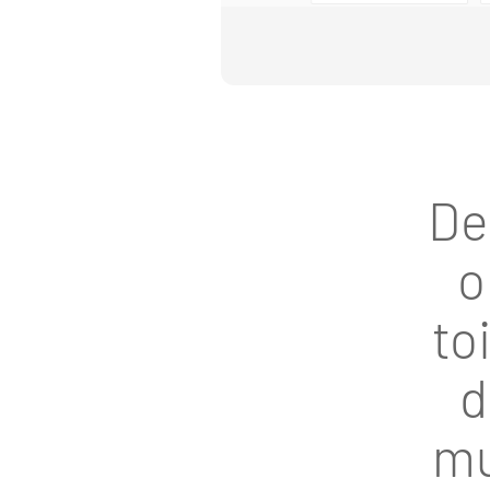
De
o
to
d
mu