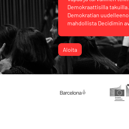
Demokraattisilla takuilla
Demokratian uudelleenoh
mahdollista Decidimin av
Aloita