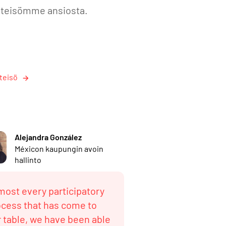
teisömme ansiosta.
teisö
Alejandra González
Méxicon kaupungin avoin
hallinto
most every participatory
ocess that has come to
 table, we have been able