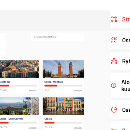
Str
Osa
Ry
Alo
ku
Osa