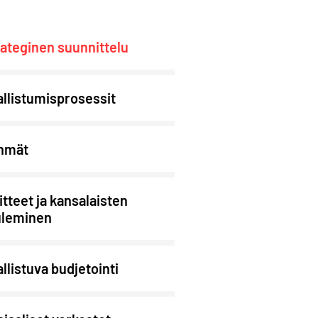
ateginen suunnittelu
llistumisprosessit
hmät
itteet ja kansalaisten
uleminen
llistuva budjetointi