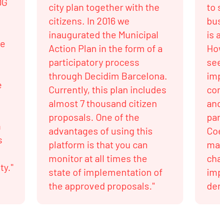
DG
city plan together with the
to 
citizens. In 2016 we
bus
inaugurated the Municipal
is 
he
Action Plan in the form of a
How
participatory process
se
through Decidim Barcelona.
imp
e
Currently, this plan includes
co
almost 7 thousand citizen
and
proposals. One of the
par
n
advantages of using this
Co
s
platform is that you can
ma
monitor at all times the
cha
ty."
state of implementation of
im
the approved proposals."
dem