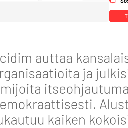
Sos
T
cidim auttaa kansalais
rganisaatioita ja julkis
imijoita itseohjautum
emokraattisesti. Alus
kautuu kaiken kokoisi