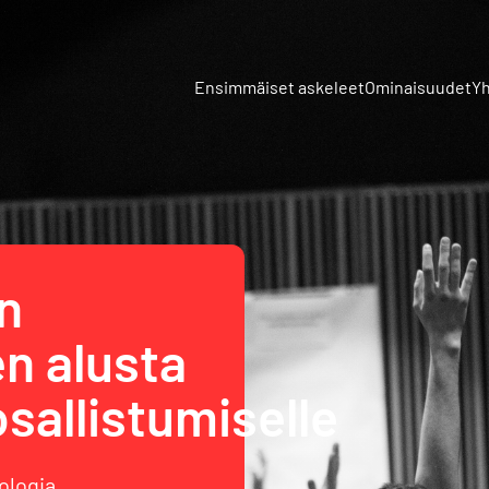
Ensimmäiset askeleet
Ominaisuudet
Yh
n
en alusta
sallistumiselle
ologia.