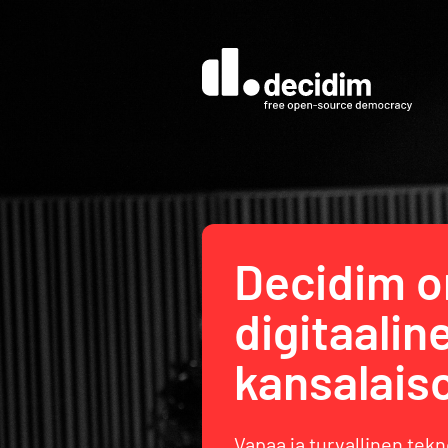
Decidim o
digitaalin
kansalaiso
Vapaa ja turvallinen tekn