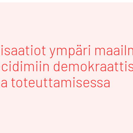
isaatiot ympäri maai
ecidimiin demokraatti
a toteuttamisessa