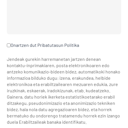
Onartzen dut
Pribatutasun Politika
Jendeak gurekin harremanetan jartzen denean
kontaktu-inprimakiaren, posta elektronikoaren edo
antzeko komunikazio-bideen bidez, automatikoki honako
informazioa bilduko dugu: izena, erakundea, helbide
elektronikoa eta erabiltzailearen mezuaren edukia, zure
iruzkinak, eskaerak, iradokizunak, etab. kudeatzeko.
Gainera, datu horiek ikerketa estatistikoetarako erabil
ditzakegu, pseudonimizazio eta anonimizazio tekniken
bidez, hala nola datu agregazioaren bidez, eta horrek
bermatuko du ondorengo tratamendu horrek ezin izango
duela Erabiltzaileak banaka identifikatu.