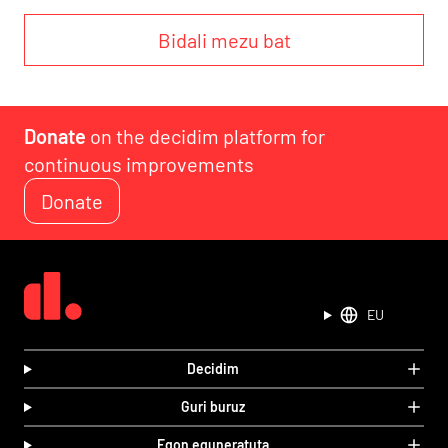
Bidali mezu bat
Donate
on the decidim platform for
continuous improvements
Donate
EU
Decidim
Guri buruz
Egon eguneratuta