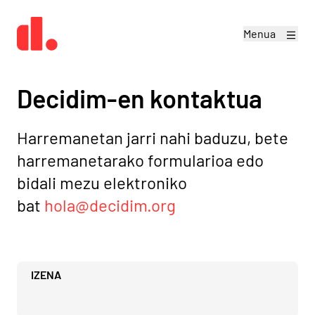
Menua
Decidim-en kontaktua
Harremanetan jarri nahi baduzu, bete
harremanetarako formularioa edo
bidali mezu elektroniko
bat
hola@decidim.org
IZENA