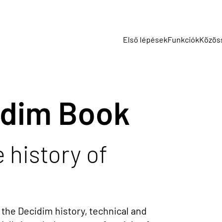
Első lépések
Funkciók
Közös
idim Book
 history of
 the Decidim history, technical and