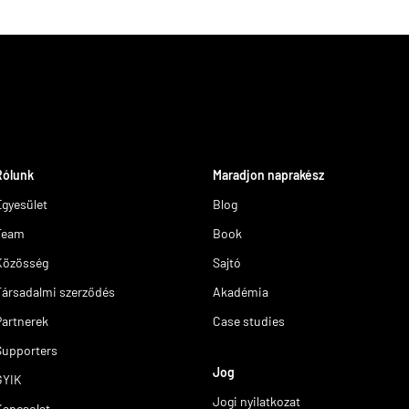
Rólunk
Maradjon naprakész
Egyesület
Blog
Team
Book
Közösség
Sajtó
Társadalmi szerződés
Akadémia
Partnerek
Case studies
Supporters
Jog
GYIK
Jogi nyilatkozat
Kapcsolat