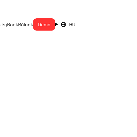
ség
Book
Rólunk
Demó
HU