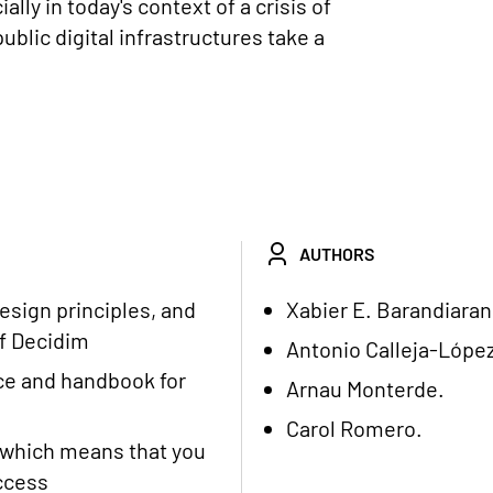
ally in today's context of a crisis of
blic digital infrastructures take a
AUTHORS
esign principles, and
Xabier E. Barandiaran
f Decidim
Antonio Calleja-López
ce and handbook for
Arnau Monterde.
Carol Romero.
 which means that you
ccess