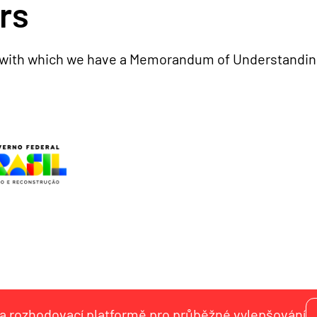
rs
 with which we have a Memorandum of Understandin
a rozhodovací platformě pro průběžné vylepšování