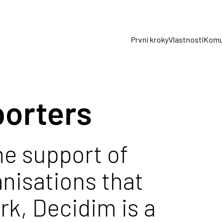
První kroky
Vlastnosti
Komu
porters
he support of
anisations that
rk, Decidim is a