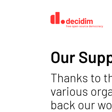
Our Sup
Thanks to t
various org
back our wo