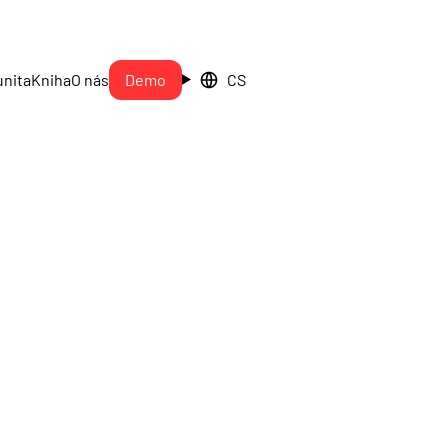
nita
Kniha
O nás
Demo
CS