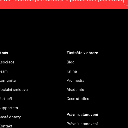
O nás
Zůstaňte v obraze
Asociace
Blog
Team
Kniha
Komunita
Pro média
Sociální smlouva
Akademie
artneři
Case studies
Supporters
Právní ustanovení
Časté dotazy
Právní ustanovení
Kontakt